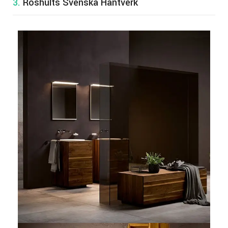
3.
Röshults Svenska Hantverk