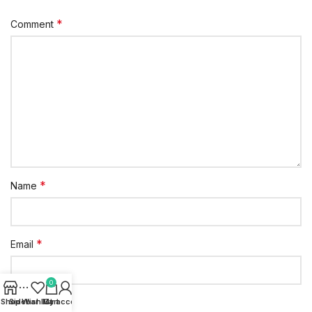
*
Comment
*
Name
*
Email
0
Website
Shop
Sidebar
Wishlist
My account
Cart