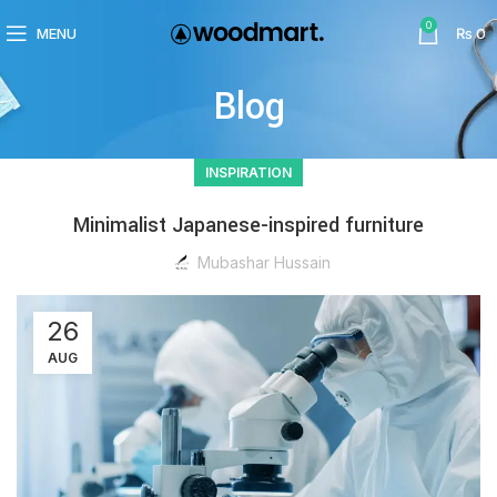
0
MENU
₨
0
Blog
INSPIRATION
Minimalist Japanese-inspired furniture
Mubashar Hussain
26
AUG